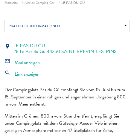
Fil d'ariane
Startseite
Aire de Camping Car
LE PAS DU GÛ
PRAKTISCHE INFORMATIONEN
LE PAS DU GÛ
location_on
28 Le Pas du Gû 44250 SAINT-BREVIN-LES-PINS
mail_outline
Mail anzeigen
search
Link anzeigen
Der Campingplatz Pas du Gû empfängt Sie vom 15. Juni bis zum
15. September in einer ruhigen und angenehmen Umgebung 800
m vom Meer entfernt.
Mitten im Grünen, 800m vom Strand entfernt, empfängt Sie
unser Campingplatz mit dem Gütesiegel Accueil Vélo in einer
geselligen Atmosphäre mit seinen 47 Stellplätzen für Zelte,