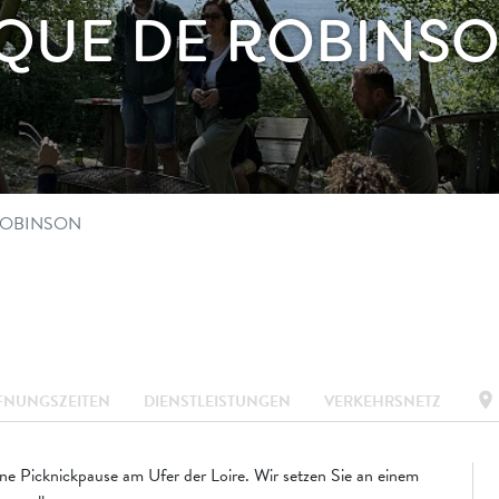
IQUE DE ROBINS
ROBINSON
location_on
FNUNGSZEITEN
DIENSTLEISTUNGEN
VERKEHRSNETZ
e Picknickpause am Ufer der Loire. Wir setzen Sie an einem