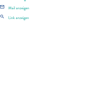
mail_outline
Mail anzeigen
search
Link anzeigen