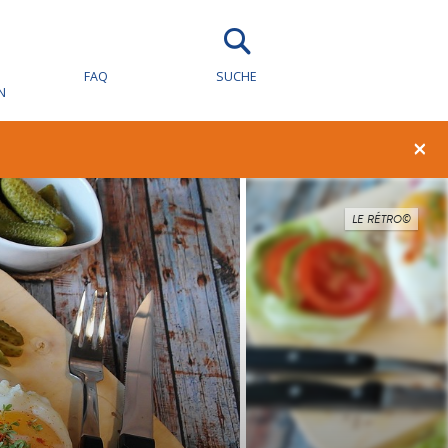
FAQ
SUCHE
N
×
LE RÉTRO©