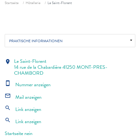
Fil d'ariane
Startseite
Hôtellerie
Le Saint-Florent
PRAKTISCHE INFORMATIONEN
Le Saint-Florent
location_on
14 rue de la Chabardière 41250 MONT-PRES-
CHAMBORD
smartphone
Nummer anzeigen
mail_outline
Mail anzeigen
search
Link anzeigen
search
Link anzeigen
Startseite nein