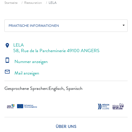
Fil d'ariane
Startseite
Restauration
LELA
PRAKTISCHE INFORMATIONEN
LELA
location_on
58, Rue de la Parcheminerie 49100 ANGERS
smartphone
Nummer anzeigen
mail_outline
Mail anzeigen
Gesprochene Sprachen:Englisch, Spanisch
ÜBER UNS