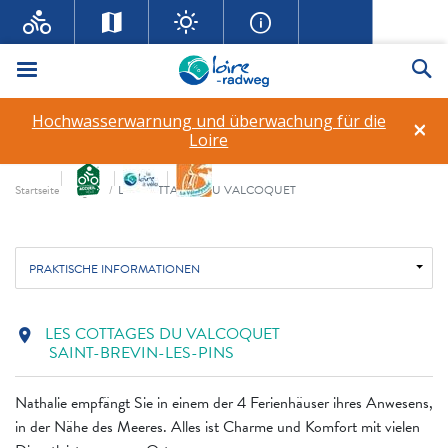
Menü
Su
LES COTTAGES DU
Hochwasserwarnung und überwachung für die
VALCOQUET
×
Loire
Fil d'ariane
star_rate
star_rate
star_rate
star_rate
Startseite
git
LES COTTAGES DU VALCOQUET
PRAKTISCHE INFORMATIONEN
LES COTTAGES DU VALCOQUET
location_on
SAINT-BREVIN-LES-PINS
Nathalie empfängt Sie in einem der 4 Ferienhäuser ihres Anwesens,
in der Nähe des Meeres. Alles ist Charme und Komfort mit vielen