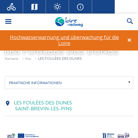
Menü
Su
Hochwasserwarnung und überwachung für die
×
Loire
LES FOULÉES DES DUNES
Fil d'ariane
Startseite
fma
LES FOULÉES DES DUNES
PRAKTISCHE INFORMATIONEN
LES FOULÉES DES DUNES
location_on
SAINT-BREVIN-LES-PINS