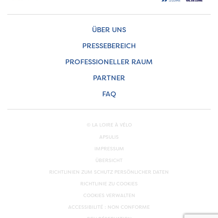
ÜBER UNS
PRESSEBEREICH
PROFESSIONELLER RAUM
PARTNER
FAQ
© LA LOIRE À VÉLO
APSULIS
IMPRESSUM
ÜBERSICHT
RICHTLINIEN ZUM SCHUTZ PERSÖNLICHER DATEN
RICHTLINIE ZU COOKIES
COOKIES VERWALTEN
ACCESSIBILITÉ : NON CONFORME