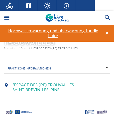
Menü
Su
Hochwasserwarnung und überwachung für die
×
L’ESPACE DES (RE)
Loire
TROUVAILLES
Fil d'ariane
Startseite
fma
L’ESPACE DES (RE) TROUVAILLES
PRAKTISCHE INFORMATIONEN
L’ESPACE DES (RE) TROUVAILLES
location_on
SAINT-BREVIN-LES-PINS