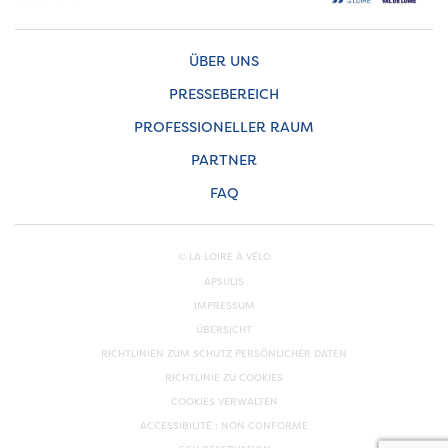
ÜBER UNS
PRESSEBEREICH
PROFESSIONELLER RAUM
PARTNER
FAQ
© LA LOIRE À VÉLO
APSULIS
IMPRESSUM
ÜBERSICHT
RICHTLINIEN ZUM SCHUTZ PERSÖNLICHER DATEN
RICHTLINIE ZU COOKIES
COOKIES VERWALTEN
ACCESSIBILITÉ : NON CONFORME