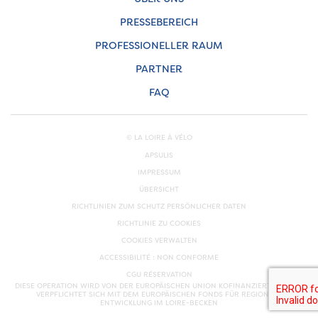
PRESSEBEREICH
PROFESSIONELLER RAUM
PARTNER
FAQ
© LA LOIRE À VÉLO
APSULIS
IMPRESSUM
ÜBERSICHT
RICHTLINIEN ZUM SCHUTZ PERSÖNLICHER DATEN
RICHTLINIE ZU COOKIES
COOKIES VERWALTEN
ACCESSIBILITÉ : NON CONFORME
CGU RÉSERVATION
DIESE OPERATION WIRD VON DER EUROPÄISCHEN UNION KOFINANZIERT. EUROPA
VERPFLICHTET SICH MIT DEM EUROPÄISCHEN FONDS FÜR REGIONALE
ENTWICKLUNG IM LOIRE-BECKEN