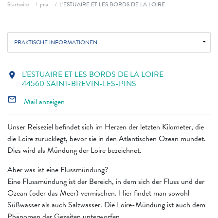
Fil d'ariane
Startseite
pna
L’ESTUAIRE ET LES BORDS DE LA LOIRE
PRAKTISCHE INFORMATIONEN
L’ESTUAIRE ET LES BORDS DE LA LOIRE
location_on
44560 SAINT-BREVIN-LES-PINS
mail_outline
Mail anzeigen
Unser Reiseziel befindet sich im Herzen der letzten Kilometer, die
die Loire zurücklegt, bevor sie in den Atlantischen Ozean mündet.
Dies wird als Mündung der Loire bezeichnet.
Aber was ist eine Flussmündung?
Eine Flussmündung ist der Bereich, in dem sich der Fluss und der
Ozean (oder das Meer) vermischen. Hier findet man sowohl
Süßwasser als auch Salzwasser. Die Loire-Mündung ist auch dem
Phänomen der Gezeiten unterworfen.