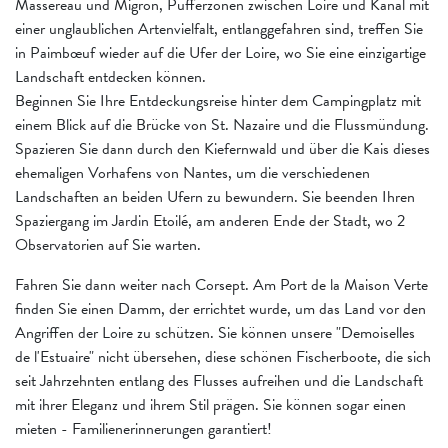
Massereau und Migron, Pufferzonen zwischen Loire und Kanal mit
einer unglaublichen Artenvielfalt, entlanggefahren sind, treffen Sie
in Paimbœuf wieder auf die Ufer der Loire, wo Sie eine einzigartige
Landschaft entdecken können.
Beginnen Sie Ihre Entdeckungsreise hinter dem Campingplatz mit
einem Blick auf die Brücke von St. Nazaire und die Flussmündung.
Spazieren Sie dann durch den Kiefernwald und über die Kais dieses
ehemaligen Vorhafens von Nantes, um die verschiedenen
Landschaften an beiden Ufern zu bewundern. Sie beenden Ihren
Spaziergang im Jardin Etoilé, am anderen Ende der Stadt, wo 2
Observatorien auf Sie warten.
Fahren Sie dann weiter nach Corsept. Am Port de la Maison Verte
finden Sie einen Damm, der errichtet wurde, um das Land vor den
Angriffen der Loire zu schützen. Sie können unsere "Demoiselles
de l'Estuaire" nicht übersehen, diese schönen Fischerboote, die sich
seit Jahrzehnten entlang des Flusses aufreihen und die Landschaft
mit ihrer Eleganz und ihrem Stil prägen. Sie können sogar einen
mieten - Familienerinnerungen garantiert!