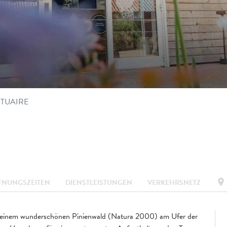
STUAIRE
location_on
FNUNGSZEITEN
DIENSTLEISTUNGEN
VERKEHRSNETZ
 in einem wunderschönen Pinienwald (Natura 2000) am Ufer der