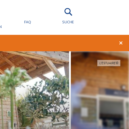
FAQ
SUCHE
N
×
L’ESTUAIRE©