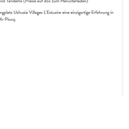
und Tandems (Preise auf doc zum Herunterladen)
platz Ushuaïa Villages L'Estuaire eine einzigartige Erfahrung in
Mr Plocq.