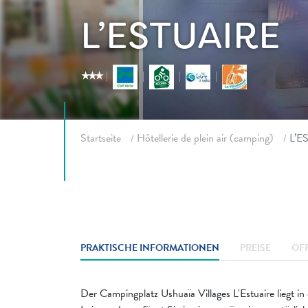
L’ESTUAIRE
star_rate
star_rate
star_rate
Fil d'ariane
Startseite
Hôtellerie de plein air (camping)
L’E
PRAKTISCHE INFORMATIONEN
PREISE
ÖF
Der Campingplatz Ushuaïa Villages L'Estuaire liegt