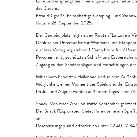
Loire und empfängt Sie in einer geräumigen, natürli
des Ozeans.
Etwa 80 große, halbschattige Camping- und Wohnwag
bis zum 26. September 2025.
Der Campingplatz liegt an den Routen "La Loire à Vé
Dank seiner Unterkünfte für Wanderer und Etappenre
Zu Ihrer Verfügung stehen: 1 Camp'Etoile für 2 Perso
Personen, mit geschützten Schlaf- und Essbereichen.
Zugang zu den Sanitäranlagen und Einrichtungen des
Mit seinem beheizten Hallenbad und seinem Außenbec
Möglichkeit, einen Moment des Spiels und der Entsp
Im Juli und August werden außerdem Tages- und Abe
Snack: Von Ende April bis Mitte September geöffnet - 
Der Snack l'Explorateur bietet Ihnen seine am Spie
an.
Reservierungen sind erforderlich unter 02 40 27 84 