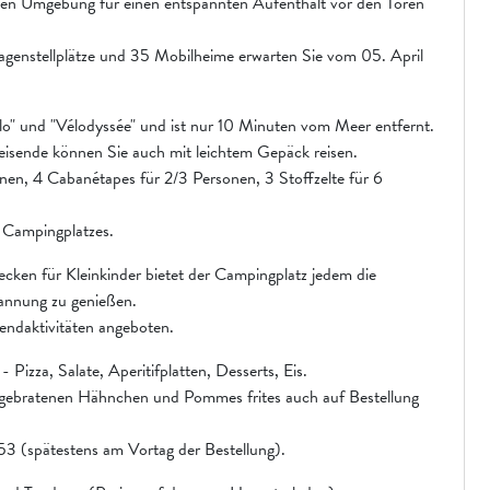
chen Umgebung für einen entspannten Aufenthalt vor den Toren
enstellplätze und 35 Mobilheime erwarten Sie vom 05. April
lo" und "Vélodyssée" und ist nur 10 Minuten vom Meer entfernt.
isende können Sie auch mit leichtem Gepäck reisen.
nen, 4 Cabanétapes für 2/3 Personen, 3 Stoffzelte für 6
 Campingplatzes.
ken für Kleinkinder bietet der Campingplatz jedem die
annung zu genießen.
ndaktivitäten angeboten.
Pizza, Salate, Aperitifplatten, Desserts, Eis.
ß gebratenen Hähnchen und Pommes frites auch auf Bestellung
53 (spätestens am Vortag der Bestellung).