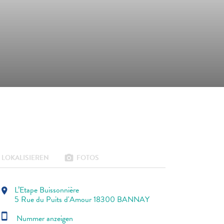
LOKALISIEREN
FOTOS
photo_camera
L’Etape Buissonnière
location_on
5 Rue du Puits d'Amour 18300 BANNAY
smartphone
Nummer anzeigen