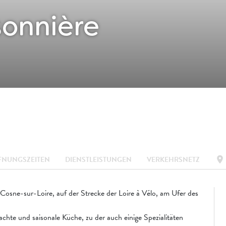
sonnière
location_on
FNUNGSZEITEN
DIENSTLEISTUNGEN
VERKEHRSNETZ
Cosne-sur-Loire, auf der Strecke der Loire à Vélo, am Ufer des
achte und saisonale Küche, zu der auch einige Spezialitäten