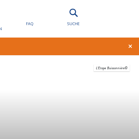
FAQ
SUCHE
N
×
L’Etape Buissonnière©