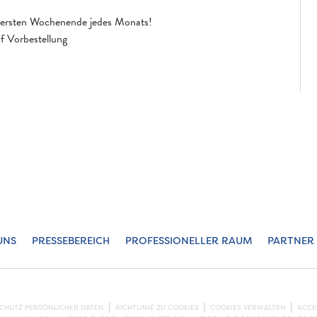
 ersten Wochenende jedes Monats!
f Vorbestellung
UNS
PRESSEBEREICH
PROFESSIONELLER RAUM
PARTNER
SCHUTZ PERSÖNLICHER DATEN
RICHTLINIE ZU COOKIES
COOKIES VERWALTEN
ACCE