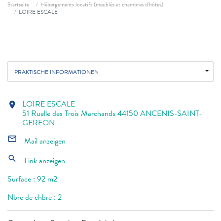
Fil d'ariane
Startseite
Hébergements locatifs (meublés et chambres d'hôtes)
LOIRE ESCALE
PRAKTISCHE INFORMATIONEN
LOIRE ESCALE
location_on
51 Ruelle des Trois Marchands 44150 ANCENIS-SAINT-
GEREON
mail_outline
Mail anzeigen
search
Link anzeigen
Surface : 92 m2
Nbre de chbre : 2