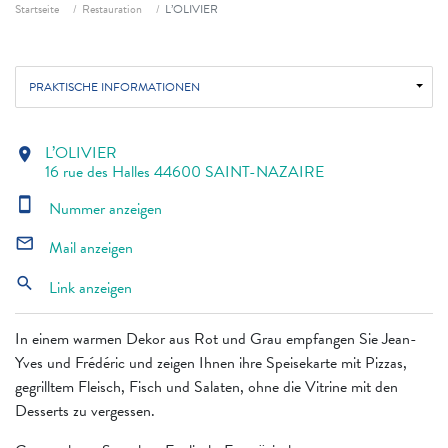
Fil d'ariane
Startseite
Restauration
L’OLIVIER
PRAKTISCHE INFORMATIONEN
L’OLIVIER
location_on
16 rue des Halles 44600 SAINT-NAZAIRE
smartphone
Nummer anzeigen
mail_outline
Mail anzeigen
search
Link anzeigen
In einem warmen Dekor aus Rot und Grau empfangen Sie Jean-
Yves und Frédéric und zeigen Ihnen ihre Speisekarte mit Pizzas,
gegrilltem Fleisch, Fisch und Salaten, ohne die Vitrine mit den
Desserts zu vergessen.