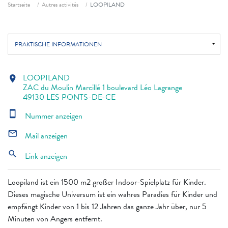
Fil d'ariane
Startseite
Autres activités
LOOPILAND
PRAKTISCHE INFORMATIONEN
LOOPILAND
location_on
ZAC du Moulin Marcillé 1 boulevard Léo Lagrange
49130 LES PONTS-DE-CE
smartphone
Nummer anzeigen
mail_outline
Mail anzeigen
search
Link anzeigen
Loopiland ist ein 1500 m2 großer Indoor-Spielplatz für Kinder.
Dieses magische Universum ist ein wahres Paradies für Kinder und
empfängt Kinder von 1 bis 12 Jahren das ganze Jahr über, nur 5
Minuten von Angers entfernt.