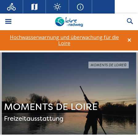
Menü
Su
Hochwasserwarnung und überwachung für die
×
Loire
MOMENTS DE LOIRE©
MOMENTS DE LOIRE
Freizeitausstattung