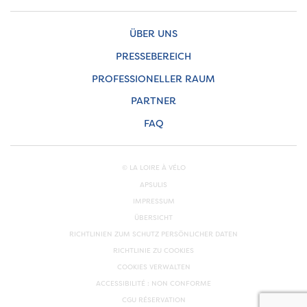
ÜBER UNS
PRESSEBEREICH
PROFESSIONELLER RAUM
PARTNER
FAQ
© LA LOIRE À VÉLO
APSULIS
IMPRESSUM
ÜBERSICHT
RICHTLINIEN ZUM SCHUTZ PERSÖNLICHER DATEN
RICHTLINIE ZU COOKIES
COOKIES VERWALTEN
ACCESSIBILITÉ : NON CONFORME
CGU RÉSERVATION