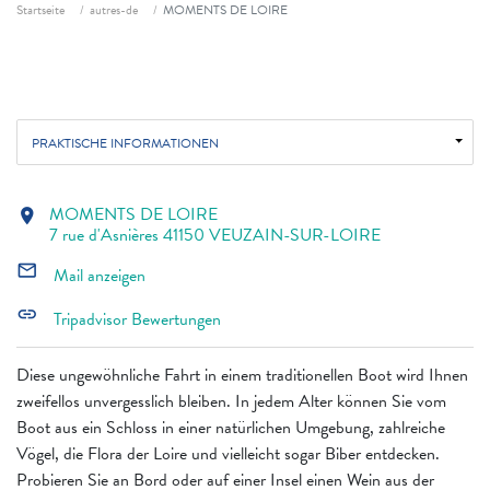
Fil d'ariane
Startseite
autres-de
MOMENTS DE LOIRE
PRAKTISCHE INFORMATIONEN
MOMENTS DE LOIRE
location_on
7 rue d'Asnières 41150 VEUZAIN-SUR-LOIRE
mail_outline
Mail anzeigen
link
Tripadvisor Bewertungen
Diese ungewöhnliche Fahrt in einem traditionellen Boot wird Ihnen
zweifellos unvergesslich bleiben. In jedem Alter können Sie vom
Boot aus ein Schloss in einer natürlichen Umgebung, zahlreiche
Vögel, die Flora der Loire und vielleicht sogar Biber entdecken.
Probieren Sie an Bord oder auf einer Insel einen Wein aus der