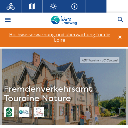
Menü
Su
Hochwasserwarnung und überwachung für die
×
Loire
ADT Touraine - JC Coutand
Fremdenverkehrsamt
Touraine Nature