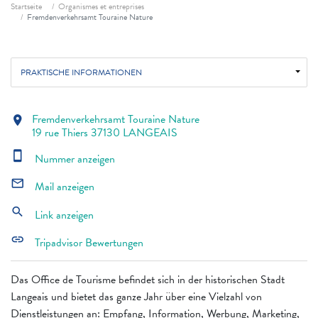
Fil d'ariane
Startseite
Organismes et entreprises
Fremdenverkehrsamt Touraine Nature
PRAKTISCHE INFORMATIONEN
Fremdenverkehrsamt Touraine Nature
location_on
19 rue Thiers 37130 LANGEAIS
smartphone
Nummer anzeigen
mail_outline
Mail anzeigen
search
Link anzeigen
link
Tripadvisor Bewertungen
Das Office de Tourisme befindet sich in der historischen Stadt
Langeais und bietet das ganze Jahr über eine Vielzahl von
Dienstleistungen an: Empfang, Information, Werbung, Marketing,