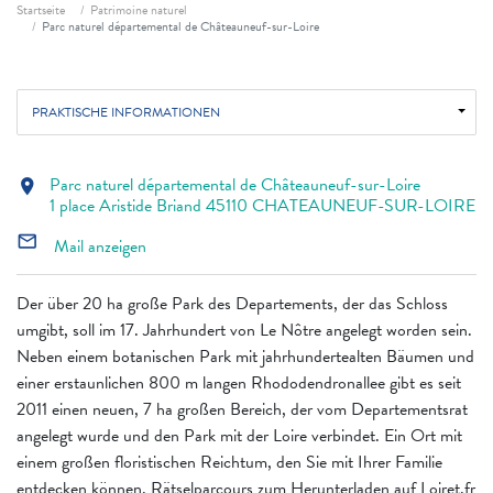
Fil d'ariane
Startseite
Patrimoine naturel
Parc naturel départemental de Châteauneuf-sur-Loire
PRAKTISCHE INFORMATIONEN
Parc naturel départemental de Châteauneuf-sur-Loire
location_on
1 place Aristide Briand 45110 CHATEAUNEUF-SUR-LOIRE
mail_outline
Mail anzeigen
Der über 20 ha große Park des Departements, der das Schloss
umgibt, soll im 17. Jahrhundert von Le Nôtre angelegt worden sein.
Neben einem botanischen Park mit jahrhundertealten Bäumen und
einer erstaunlichen 800 m langen Rhododendronallee gibt es seit
2011 einen neuen, 7 ha großen Bereich, der vom Departementsrat
angelegt wurde und den Park mit der Loire verbindet. Ein Ort mit
einem großen floristischen Reichtum, den Sie mit Ihrer Familie
entdecken können. Rätselparcours zum Herunterladen auf Loiret.fr