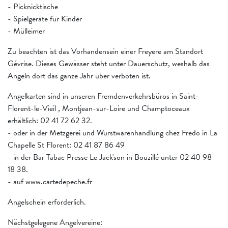
- Picknicktische
- Spielgeräte für Kinder
- Mülleimer
Zu beachten ist das Vorhandensein einer Freyere am Standort
Gévrise. Dieses Gewässer steht unter Dauerschutz, weshalb das
Angeln dort das ganze Jahr über verboten ist.
Angelkarten sind in unseren Fremdenverkehrsbüros in Saint-
Florent-le-Vieil , Montjean-sur-Loire und Champtoceaux
erhältlich: 02 41 72 62 32.
- oder in der Metzgerei und Wurstwarenhandlung chez Fredo in La
Chapelle St Florent: 02 41 87 86 49
- in der Bar Tabac Presse Le Jack'son in Bouzillé unter 02 40 98
18 38.
- auf www.cartedepeche.fr
Angelschein erforderlich.
Nächstgelegene Angelvereine: