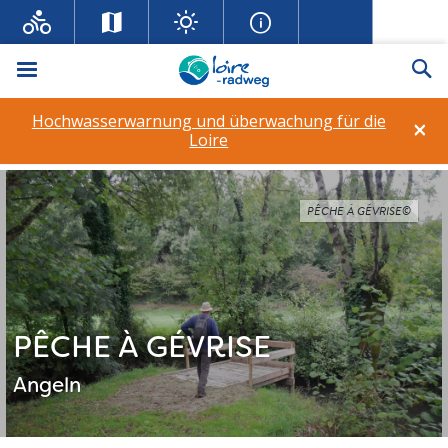
Menü
Su
Hochwasserwarnung und überwachung für die
×
Loire
PÊCHE À GÉVRISE©
PÊCHE À GÉVRISE
Angeln