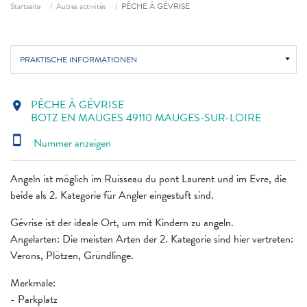
Fil d'ariane
Startseite
Autres activités
PÊCHE À GÉVRISE
PRAKTISCHE INFORMATIONEN
PÊCHE À GÉVRISE
location_on
BOTZ EN MAUGES 49110 MAUGES-SUR-LOIRE
smartphone
Nummer anzeigen
Angeln ist möglich im Ruisseau du pont Laurent und im Evre, die
beide als 2. Kategorie für Angler eingestuft sind.
Gévrise ist der ideale Ort, um mit Kindern zu angeln.
Angelarten: Die meisten Arten der 2. Kategorie sind hier vertreten:
Verons, Plötzen, Gründlinge.
Merkmale:
- Parkplatz