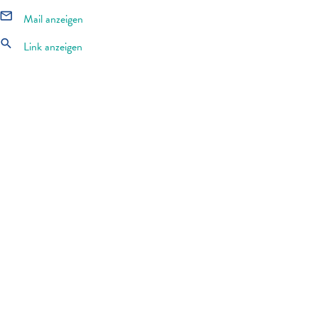
mail_outline
Mail anzeigen
search
Link anzeigen