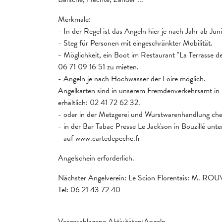
Merkmale:
- In der Regel ist das Angeln hier je nach Jahr ab Juni
- Steg für Personen mit eingeschränkter Mobilität.
- Möglichkeit, ein Boot im Restaurant "La Terrasse de 
06 71 09 16 51 zu mieten.
- Angeln je nach Hochwasser der Loire möglich.
Angelkarten sind in unserem Fremdenverkehrsamt in
erhältlich: 02 41 72 62 32.
- oder in der Metzgerei und Wurstwarenhandlung che
- in der Bar Tabac Presse Le Jack'son in Bouzillé un
- auf www.cartedepeche.fr
Angelschein erforderlich.
Nächster Angelverein: Le Scion Florentais: M. RO
Tel: 06 21 43 72 40
Vorgeschlagene Aktivitäten:Angeln