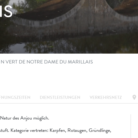
IS
N VERT DE NOTRE DAME DU MARILLAIS
location_on
FNUNGSZEITEN
DIENSTLEISTUNGEN
VERKEHRSNETZ
r Natur des Anjou möglich.
estuft. Kategorie vertreten: Karpfen, Rotaugen, Gründlinge,