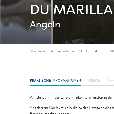
DU MARILLA
Angeln
Fil d'ariane
Startseite
Autres activités
PÊCHE AU CHEMI
PRAKTISCHE INFORMATIONEN
PREISE
ÖF
Angeln ist im Fluss Evre am linken Ufer mitten in de
Angelarten: Der Evre ist in die zweite Kategorie eing
Barsche, Hechte, Zander ...