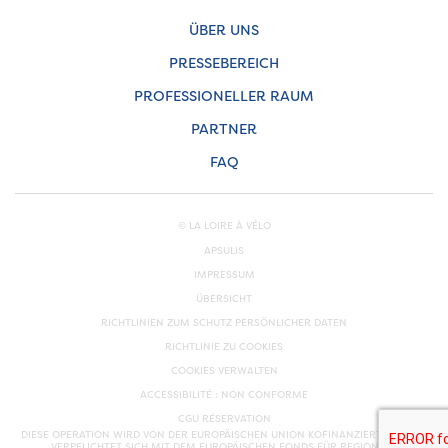
ÜBER UNS
PRESSEBEREICH
PROFESSIONELLER RAUM
PARTNER
FAQ
© LA LOIRE À VÉLO
APSULIS
IMPRESSUM
ÜBERSICHT
RICHTLINIEN ZUM SCHUTZ PERSÖNLICHER DATEN
RICHTLINIE ZU COOKIES
COOKIES VERWALTEN
ACCESSIBILITÉ : NON CONFORME
CGU RÉSERVATION
DIESE OPERATION WIRD VON DER EUROPÄISCHEN UNION KOFINANZIERT. EUROPA
VERPFLICHTET SICH MIT DEM EUROPÄISCHEN FONDS FÜR REGIONALE