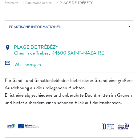
Fil d'ariane
Startseite
Patrimoine naturel
PLAGE DE TRÉBÉZY
PRAKTISCHE INFORMATIONEN
PLAGE DE TRÉBÉZY
location_on
Chemin de Trebezy 44600 SAINT-NAZAIRE
mail_outline
Mail anzeigen
Für Sand- und Schattenliebhaber bietet dieser Strand eine größere
Ausdehnung als die umliegenden Buchten.
Er ist eine abgeschiedene und unberührte Bucht mitten im Grünen
und bietet außerdem einen schönen Blick auf die Fischereien.