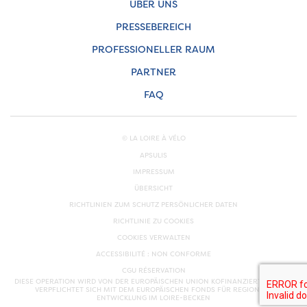
ÜBER UNS
PRESSEBEREICH
PROFESSIONELLER RAUM
PARTNER
FAQ
© LA LOIRE À VÉLO
APSULIS
IMPRESSUM
ÜBERSICHT
RICHTLINIEN ZUM SCHUTZ PERSÖNLICHER DATEN
RICHTLINIE ZU COOKIES
COOKIES VERWALTEN
ACCESSIBILITÉ : NON CONFORME
CGU RÉSERVATION
DIESE OPERATION WIRD VON DER EUROPÄISCHEN UNION KOFINANZIERT. EUROPA
VERPFLICHTET SICH MIT DEM EUROPÄISCHEN FONDS FÜR REGIONALE
ENTWICKLUNG IM LOIRE-BECKEN