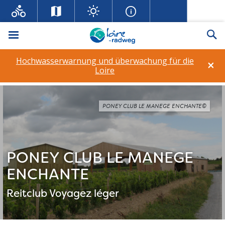
Menü
Su
Hochwasserwarnung und überwachung für die
×
Loire
PONEY CLUB LE MANEGE ENCHANTE©
PONEY CLUB LE MANEGE
ENCHANTE
Reitclub
Voyagez léger