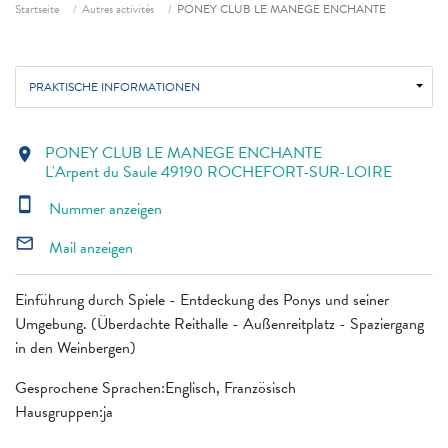
Fil d'ariane
Startseite
Autres activités
PONEY CLUB LE MANEGE ENCHANTE
PRAKTISCHE INFORMATIONEN
PONEY CLUB LE MANEGE ENCHANTE
location_on
L'Arpent du Saule 49190 ROCHEFORT-SUR-LOIRE
smartphone
Nummer anzeigen
mail_outline
Mail anzeigen
Einführung durch Spiele - Entdeckung des Ponys und seiner
Umgebung. (Überdachte Reithalle - Außenreitplatz - Spaziergang
in den Weinbergen)
Gesprochene Sprachen:Englisch, Französisch
Hausgruppen:ja