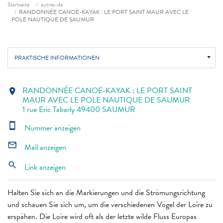
Fil d'ariane
Startseite
autres-de
RANDONNÉE CANOË-KAYAK : LE PORT SAINT MAUR AVEC LE
POLE NAUTIQUE DE SAUMUR
PRAKTISCHE INFORMATIONEN
RANDONNÉE CANOË-KAYAK : LE PORT SAINT
location_on
MAUR AVEC LE POLE NAUTIQUE DE SAUMUR
1 rue Eric Tabarly 49400 SAUMUR
smartphone
Nummer anzeigen
mail_outline
Mail anzeigen
search
Link anzeigen
Halten Sie sich an die Markierungen und die Strömungsrichtung
und schauen Sie sich um, um die verschiedenen Vögel der Loire zu
erspähen. Die Loire wird oft als der letzte wilde Fluss Europas