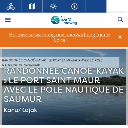
Menü
Su
Hochwasserwarnung und überwachung für die
×
Loire
RANDONNÉE CANOË-KAYAK : LE PORT SAINT MAUR AVEC LE POLE
NAUTIQUE DE SAUMUR©
RANDONNÉE CANOË-KAYAK
: LE PORT SAINT MAUR
AVEC LE POLE NAUTIQUE DE
SAUMUR
Kanu/Kajak