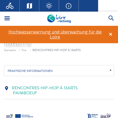
Menü
Su
Hochwasserwarnung und überwachung für die
×
RENCONTRES HIP-HOP À
Loire
13ARTS
Fil d'ariane
Startseite
fma
RENCONTRES HIP-HOP À 13ARTS
PRAKTISCHE INFORMATIONEN
RENCONTRES HIP-HOP À 13ARTS
location_on
PAIMBOEUF