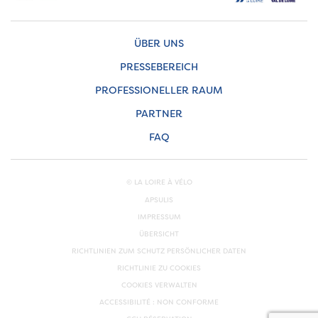
ÜBER UNS
PRESSEBEREICH
PROFESSIONELLER RAUM
PARTNER
FAQ
© LA LOIRE À VÉLO
APSULIS
IMPRESSUM
ÜBERSICHT
RICHTLINIEN ZUM SCHUTZ PERSÖNLICHER DATEN
RICHTLINIE ZU COOKIES
COOKIES VERWALTEN
ACCESSIBILITÉ : NON CONFORME