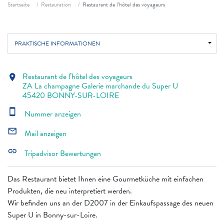
Fil d'ariane
Startseite
Restauration
Restaurant de l’hôtel des voyageurs
PRAKTISCHE INFORMATIONEN
Restaurant de l’hôtel des voyageurs
location_on
ZA La champagne Galerie marchande du Super U
45420 BONNY-SUR-LOIRE
smartphone
Nummer anzeigen
mail_outline
Mail anzeigen
link
Tripadvisor Bewertungen
Das Restaurant bietet Ihnen eine Gourmetküche mit einfachen
Produkten, die neu interpretiert werden.
Wir befinden uns an der D2007 in der Einkaufspassage des neuen
Super U in Bonny-sur-Loire.