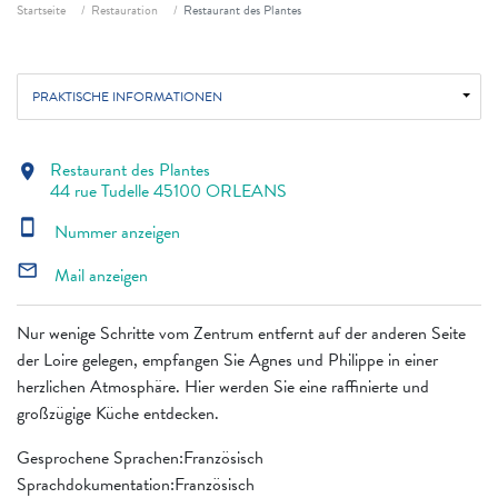
Fil d'ariane
Startseite
Restauration
Restaurant des Plantes
PRAKTISCHE INFORMATIONEN
Restaurant des Plantes
location_on
44 rue Tudelle 45100 ORLEANS
smartphone
Nummer anzeigen
mail_outline
Mail anzeigen
Nur wenige Schritte vom Zentrum entfernt auf der anderen Seite
der Loire gelegen, empfangen Sie Agnes und Philippe in einer
herzlichen Atmosphäre. Hier werden Sie eine raffinierte und
großzügige Küche entdecken.
Gesprochene Sprachen:Französisch
Sprachdokumentation:Französisch