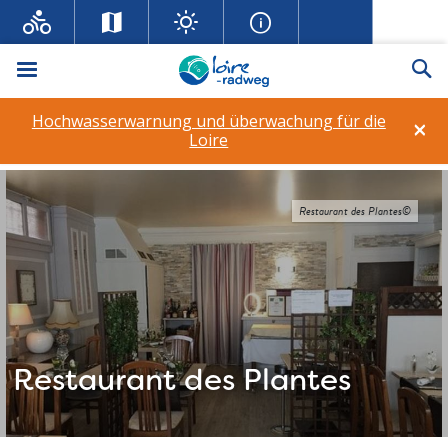
Menü
Su
Hochwasserwarnung und überwachung für die
×
Loire
Restaurant des Plantes©
Restaurant des Plantes