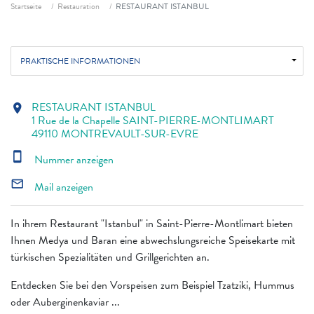
Fil d'ariane
Startseite
Restauration
RESTAURANT ISTANBUL
PRAKTISCHE INFORMATIONEN
RESTAURANT ISTANBUL
location_on
1 Rue de la Chapelle SAINT-PIERRE-MONTLIMART
49110 MONTREVAULT-SUR-EVRE
smartphone
Nummer anzeigen
mail_outline
Mail anzeigen
In ihrem Restaurant "Istanbul" in Saint-Pierre-Montlimart bieten
Ihnen Medya und Baran eine abwechslungsreiche Speisekarte mit
türkischen Spezialitäten und Grillgerichten an.
Entdecken Sie bei den Vorspeisen zum Beispiel Tzatziki, Hummus
oder Auberginenkaviar ...