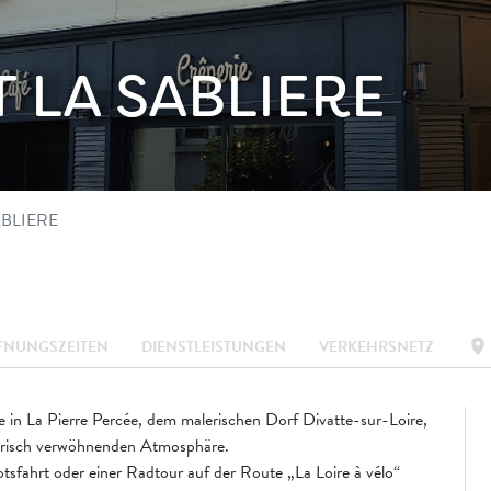
 LA SABLIERE
BLIERE
location_on
FNUNGSZEITEN
DIENSTLEISTUNGEN
VERKEHRSNETZ
e in La Pierre Percée, dem malerischen Dorf Divatte-sur-Loire,
inarisch verwöhnenden Atmosphäre.
tsfahrt oder einer Radtour auf der Route „La Loire à vélo“