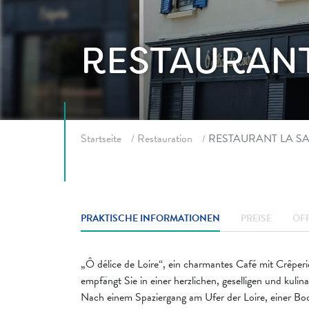
RESTAURANT
Fil d'ariane
Startseite
Restauration
RESTAURANT LA SA
PRAKTISCHE INFORMATIONEN
PREISE
ÖF
„Ô délice de Loire“, ein charmantes Café mit Crêperi
empfängt Sie in einer herzlichen, geselligen und kul
Nach einem Spaziergang am Ufer der Loire, einer Boo