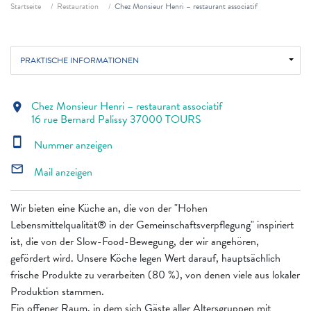
Fil d'ariane
Startseite
Restauration
Chez Monsieur Henri – restaurant associatif
PRAKTISCHE INFORMATIONEN
Chez Monsieur Henri – restaurant associatif
location_on
16 rue Bernard Palissy 37000 TOURS
smartphone
Nummer anzeigen
mail_outline
Mail anzeigen
Wir bieten eine Küche an, die von der "Hohen
Lebensmittelqualität® in der Gemeinschaftsverpflegung" inspiriert
ist, die von der Slow-Food-Bewegung, der wir angehören,
gefördert wird. Unsere Köche legen Wert darauf, hauptsächlich
frische Produkte zu verarbeiten (80 %), von denen viele aus lokaler
Produktion stammen.
Ein offener Raum, in dem sich Gäste aller Altersgruppen mit