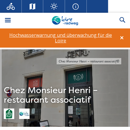
Menü
Su
Hochwasserwarnung und überwachung für die
×
Loire
Chez Monsieur Henri – restaurant associatif©
Chez Monsieur Henri –
restaurant associatif