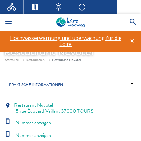
Menü
Su
Hochwasserwarnung und überwachung für die
×
Loire
Restaurant Novotel
Fil d'ariane
Startseite
Restauration
Restaurant Novotel
PRAKTISCHE INFORMATIONEN
Restaurant Novotel
location_on
15 rue Édouard Vaillant 37000 TOURS
smartphone
Nummer anzeigen
smartphone
Nummer anzeigen