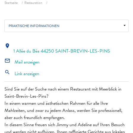
Fil d'ariane
Startseite
Restauration
PRAKTISCHE INFORMATIONEN
location_on
1 Allée du Béa 44250 SAINT-BREVIN-LES-PINS
mail_outline
Mail anzeigen
search
Link anzeigen
Sind Sie auf der Suche nach einem Restaurant mit Meerblick in
Saint-Brevin-Les-Pins?
In einem warmen und ästhetischen Rahmen für alle Ihre
Mahlzeiten, und zwar zu jedem Anlass, werden Sie professionell,
aber auch freundlich empfangen.
In diesem Sinne freuen sich Jimmy und Adeline auf Ihren Besuch
und werden nicht aufhören, Ihnen raffinierte Gerichte aus lokalen