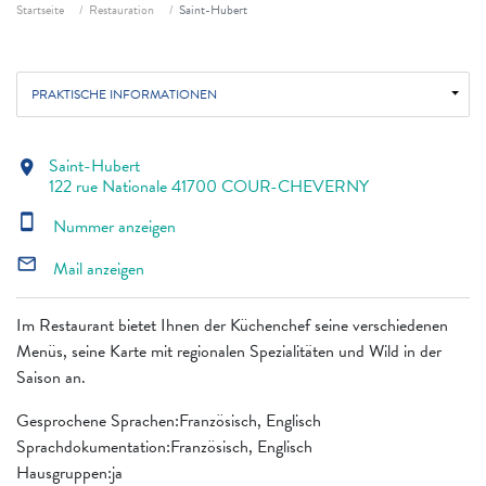
Fil d'ariane
Startseite
Restauration
Saint-Hubert
PRAKTISCHE INFORMATIONEN
Saint-Hubert
location_on
122 rue Nationale 41700 COUR-CHEVERNY
smartphone
Nummer anzeigen
mail_outline
Mail anzeigen
Im Restaurant bietet Ihnen der Küchenchef seine verschiedenen
Menüs, seine Karte mit regionalen Spezialitäten und Wild in der
Saison an.
Gesprochene Sprachen:Französisch, Englisch
Sprachdokumentation:Französisch, Englisch
Hausgruppen:ja