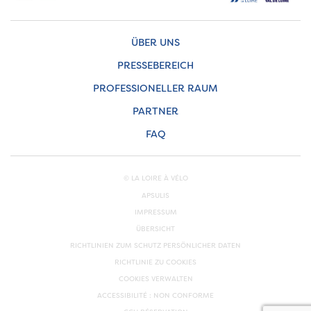
ÜBER UNS
PRESSEBEREICH
PROFESSIONELLER RAUM
PARTNER
FAQ
© LA LOIRE À VÉLO
APSULIS
IMPRESSUM
ÜBERSICHT
RICHTLINIEN ZUM SCHUTZ PERSÖNLICHER DATEN
RICHTLINIE ZU COOKIES
COOKIES VERWALTEN
ACCESSIBILITÉ : NON CONFORME