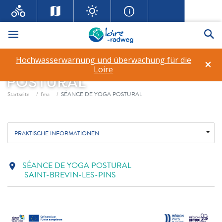
Menü
Su
Hochwasserwarnung und überwachung für die
×
SÉANCE DE YOGA
Loire
POSTURAL
Fil d'ariane
Startseite
fma
SÉANCE DE YOGA POSTURAL
PRAKTISCHE INFORMATIONEN
SÉANCE DE YOGA POSTURAL
location_on
SAINT-BREVIN-LES-PINS