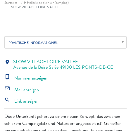
Fil d'ariane
Startseite
Hôtellerie de plein air (camping)
SLOW VILLAGE LOIRE VALLÉE
PRAKTISCHE INFORMATIONEN
SLOW VILLAGE LOIRE VALLÉE
location_on
Avenue de la Boire Salée 49130 LES PONTS-DE-CE
smartphone
Nummer anzeigen
mail_outline
Mail anzeigen
search
Link anzeigen
Diese Unterkunft gehört zu einem neuen Konzept, das zwischen
schickem Campingplatz und Naturdorf angesiedelt ist! Genießen
Sie eine erholsame und einzigartige Umgebung. Für ein paar Tage