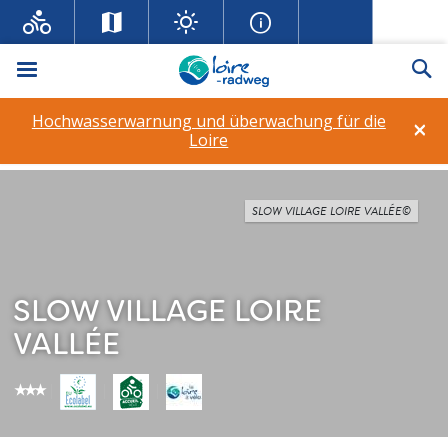
Menü
Su
Hochwasserwarnung und überwachung für die
×
Loire
SLOW VILLAGE LOIRE VALLÉE©
SLOW VILLAGE LOIRE
VALLÉE
star_rate
star_rate
star_rate