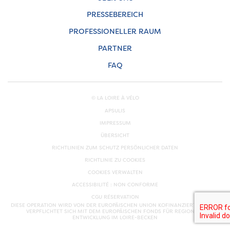
PRESSEBEREICH
PROFESSIONELLER RAUM
PARTNER
FAQ
© LA LOIRE À VÉLO
APSULIS
IMPRESSUM
ÜBERSICHT
RICHTLINIEN ZUM SCHUTZ PERSÖNLICHER DATEN
RICHTLINIE ZU COOKIES
COOKIES VERWALTEN
ACCESSIBILITÉ : NON CONFORME
CGU RÉSERVATION
DIESE OPERATION WIRD VON DER EUROPÄISCHEN UNION KOFINANZIERT. EUROPA
VERPFLICHTET SICH MIT DEM EUROPÄISCHEN FONDS FÜR REGIONALE
ENTWICKLUNG IM LOIRE-BECKEN