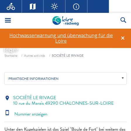
Menü
Su
SOCIÉTÉ LE RIVAGE
Hochwasserwarnung und überwachung für die
×
Loire
Boule de fort (lokales Boulespiel)
Voyagez
léger
Fil d'ariane
Startseite
Autres activités
SOCIÉTÉ LE RIVAGE
PRAKTISCHE INFORMATIONEN
SOCIÉTÉ LE RIVAGE
location_on
10 rue du Marais 49290 CHALONNES-SUR-LOIRE
smartphone
Nummer anzeigen
Unter den Kugelspielen ist das Spiel "Boule de Fort" bei weitem das