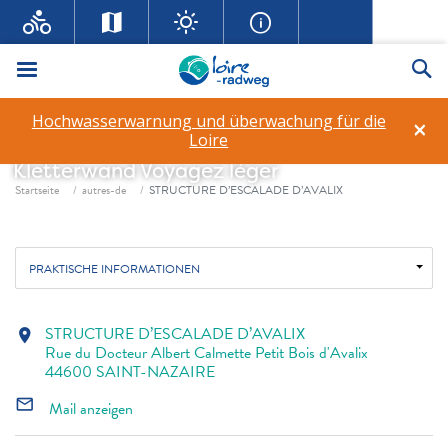
Menü
Su
STRUCTURE D’ESCALADE
Hochwasserwarnung und überwachung für die
×
D’AVALIX
Loire
Kletterwand
Voyagez léger
Fil d'ariane
Startseite
autres-de
STRUCTURE D’ESCALADE D’AVALIX
PRAKTISCHE INFORMATIONEN
STRUCTURE D’ESCALADE D’AVALIX
location_on
Rue du Docteur Albert Calmette Petit Bois d'Avalix
44600 SAINT-NAZAIRE
mail_outline
Mail anzeigen