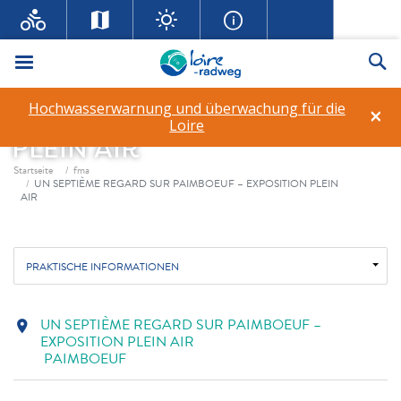
Menü
Su
UN SEPTIÈME REGARD SUR
Hochwasserwarnung und überwachung für die
×
PAIMBOEUF – EXPOSITION
Loire
PLEIN AIR
Fil d'ariane
Startseite
fma
UN SEPTIÈME REGARD SUR PAIMBOEUF – EXPOSITION PLEIN
AIR
PRAKTISCHE INFORMATIONEN
UN SEPTIÈME REGARD SUR PAIMBOEUF –
location_on
EXPOSITION PLEIN AIR
PAIMBOEUF