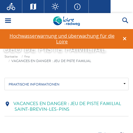
Menü
Su
Hochwasserwarnung und überwachung für die
×
VACANCES EN DANGER :
Loire
JEU DE PISTE FAMILIAL
Fil d'ariane
Startseite
fma
VACANCES EN DANGER : JEU DE PISTE FAMILIAL
PRAKTISCHE INFORMATIONEN
VACANCES EN DANGER : JEU DE PISTE FAMILIAL
location_on
SAINT-BREVIN-LES-PINS