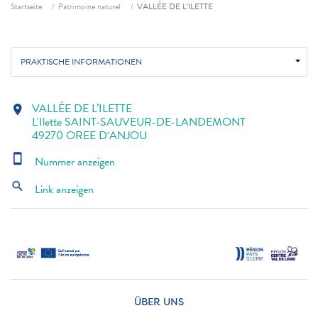
Fil d'ariane
Startseite
Patrimoine naturel
VALLÉE DE L’ILETTE
PRAKTISCHE INFORMATIONEN
VALLÉE DE L’ILETTE
location_on
L'Ilette SAINT-SAUVEUR-DE-LANDEMONT
49270 OREE D‘ANJOU
smartphone
Nummer anzeigen
search
Link anzeigen
ÜBER UNS