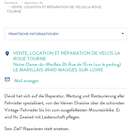
Fil d'ariane
Startseite
reparateur-de
VENTE, LOCATION ET RÉPARATION DE VELOS LA ROUE
TOURNE
PRAKTISCHE INFORMATIONEN
VENTE, LOCATION ET RÉPARATION DE VELOS LA
location_on
ROUE TOURNE
Notre-Dame-du-Marillais 26 Rue de l'Èvre (sur le parking)
LE MARILLAIS 49410 MAUGES-SUR-LOIRE
mail_outline
Mail anzeigen
David hat sich auf die Reparatur, Wartung und Restaurierung aller
Fahrräder spezialisiert, von der kleinen Draisine über die schönsten
Vintage-Fahrräder bis hin zum ausgefeiltesten Mountainbike. Er
wird Ihr Zweirad mit Leidenschaft pflegen.
Sein Ziel? Reparieren statt ersetzen.