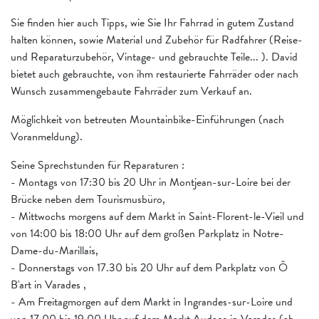
Sie finden hier auch Tipps, wie Sie Ihr Fahrrad in gutem Zustand
halten können, sowie Material und Zubehör für Radfahrer (Reise-
und Reparaturzubehör, Vintage- und gebrauchte Teile... ). David
bietet auch gebrauchte, von ihm restaurierte Fahrräder oder nach
Wunsch zusammengebaute Fahrräder zum Verkauf an.
Möglichkeit von betreuten Mountainbike-Einführungen (nach
Voranmeldung).
Seine Sprechstunden für Reparaturen :
- Montags von 17:30 bis 20 Uhr in Montjean-sur-Loire bei der
Brücke neben dem Tourismusbüro,
- Mittwochs morgens auf dem Markt in Saint-Florent-le-Vieil und
von 14:00 bis 18:00 Uhr auf dem großen Parkplatz in Notre-
Dame-du-Marillais,
- Donnerstags von 17.30 bis 20 Uhr auf dem Parkplatz von Ô
B'art in Varades ,
- Am Freitagmorgen auf dem Markt in Ingrandes-sur-Loire und
von 17.00 bis 19.00 Uhr auf dem Markt Audace in Varades (ab