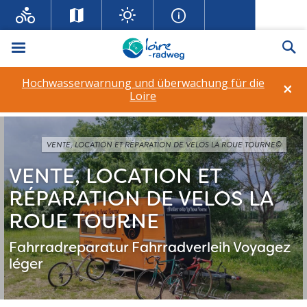
Menü
Su
Hochwasserwarnung und überwachung für die
×
Loire
VENTE, LOCATION ET RÉPARATION DE VELOS LA ROUE TOURNE©
VENTE, LOCATION ET
RÉPARATION DE VELOS LA
ROUE TOURNE
Fahrradreparatur
Fahrradverleih
Voyagez
léger