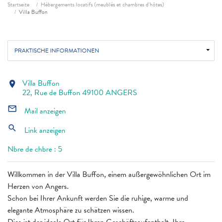
Fil d'ariane
Startseite
Hébergements locatifs (meublés et chambres d'hôtes)
Villa Buffon
PRAKTISCHE INFORMATIONEN
Villa Buffon
location_on
22, Rue de Buffon 49100 ANGERS
mail_outline
Mail anzeigen
search
Link anzeigen
Nbre de chbre : 5
Willkommen in der Villa Buffon, einem außergewöhnlichen Ort im
Herzen von Angers.
Schon bei Ihrer Ankunft werden Sie die ruhige, warme und
elegante Atmosphäre zu schätzen wissen.