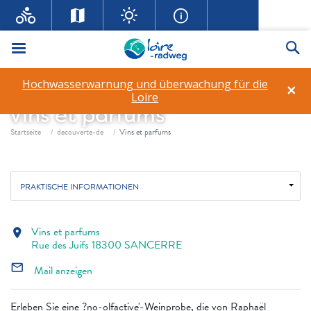
Menü
Su
Hochwasserwarnung und überwachung für die
×
Loire
Vins et parfums
Fil d'ariane
Startseite
decouverte-de
Vins et parfums
PRAKTISCHE INFORMATIONEN
Vins et parfums
location_on
Rue des Juifs 18300 SANCERRE
mail_outline
Mail anzeigen
Erleben Sie eine ?no-olfactive'-Weinprobe, die von Raphaël