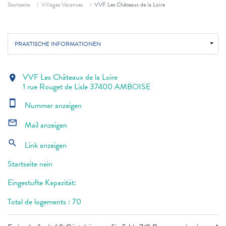
Fil d'ariane
Startseite
Villages Vacances
VVF Les Châteaux de la Loire
PRAKTISCHE INFORMATIONEN
VVF Les Châteaux de la Loire
location_on
1 rue Rouget de Lisle 37400 AMBOISE
smartphone
Nummer anzeigen
mail_outline
Mail anzeigen
search
Link anzeigen
Startseite nein
Eingestufte Kapazität:
Total de logements : 70