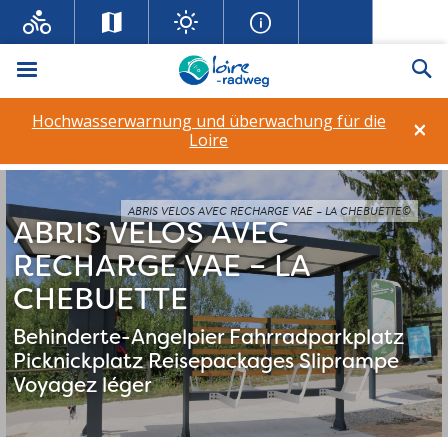
Menü
Su
Hochwasserwarnung und überwachung für die
×
Loire
ABRIS VELOS AVEC RECHARGE VAE – LA CHEBUETTE©
ABRIS VELOS AVEC
RECHARGE VAE – LA
CHEBUETTE
Behinderte-Angelpier
Fahrradparkplatz
Picknickplatz
Reisepackages
Sliprampe
Voyagez léger