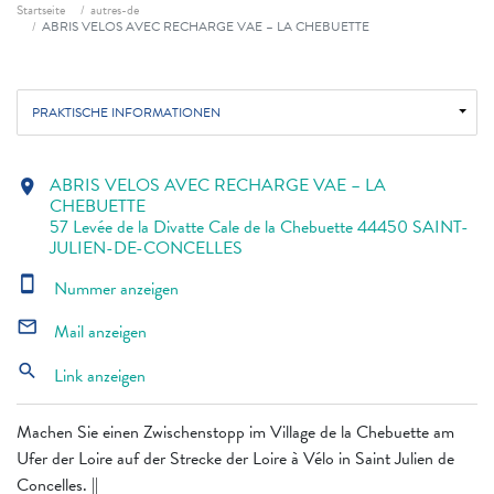
Fil d'ariane
Startseite
autres-de
ABRIS VELOS AVEC RECHARGE VAE – LA CHEBUETTE
PRAKTISCHE INFORMATIONEN
ABRIS VELOS AVEC RECHARGE VAE – LA
location_on
CHEBUETTE
57 Levée de la Divatte Cale de la Chebuette 44450 SAINT-
JULIEN-DE-CONCELLES
smartphone
Nummer anzeigen
mail_outline
Mail anzeigen
search
Link anzeigen
Machen Sie einen Zwischenstopp im Village de la Chebuette am
Ufer der Loire auf der Strecke der Loire à Vélo in Saint Julien de
Concelles. ||