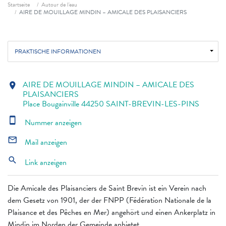
Fil d'ariane
Startseite
Autour de l'eau
AIRE DE MOUILLAGE MINDIN – AMICALE DES PLAISANCIERS
PRAKTISCHE INFORMATIONEN
AIRE DE MOUILLAGE MINDIN – AMICALE DES
location_on
PLAISANCIERS
Place Bougainville 44250 SAINT-BREVIN-LES-PINS
smartphone
Nummer anzeigen
mail_outline
Mail anzeigen
search
Link anzeigen
Die Amicale des Plaisanciers de Saint Brevin ist ein Verein nach
dem Gesetz von 1901, der der FNPP (Fédération Nationale de la
Plaisance et des Pêches en Mer) angehört und einen Ankerplatz in
Mindin im Norden der Gemeinde anbietet.