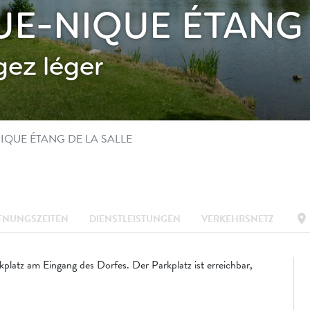
UE-NIQUE ÉTANG 
ez léger
NIQUE ÉTANG DE LA SALLE
location_on
FNUNGSZEITEN
DIENSTLEISTUNGEN
VERKEHRSNETZ
latz am Eingang des Dorfes. Der Parkplatz ist erreichbar,