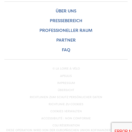
ÜBER UNS
PRESSEBEREICH
PROFESSIONELLER RAUM
PARTNER
FAQ
© LA LOIRE À VÉLO
APSULIS
IMPRESSUM
ÜBERSICHT
RICHTLINIEN ZUM SCHUTZ PERSÖNLICHER DATEN
RICHTLINIE ZU COOKIES
COOKIES VERWALTEN
ACCESSIBILITÉ : NON CONFORME
CGU RÉSERVATION
DIESE OPERATION WIRD VON DER EUROPÄISCHEN UNION KOFINANZIERT. EUROPA