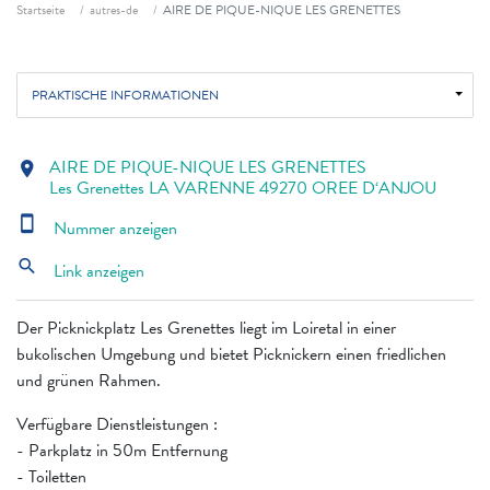
Fil d'ariane
Startseite
autres-de
AIRE DE PIQUE-NIQUE LES GRENETTES
PRAKTISCHE INFORMATIONEN
AIRE DE PIQUE-NIQUE LES GRENETTES
location_on
Les Grenettes LA VARENNE 49270 OREE D‘ANJOU
smartphone
Nummer anzeigen
search
Link anzeigen
Der Picknickplatz Les Grenettes liegt im Loiretal in einer
bukolischen Umgebung und bietet Picknickern einen friedlichen
und grünen Rahmen.
Verfügbare Dienstleistungen :
- Parkplatz in 50m Entfernung
- Toiletten