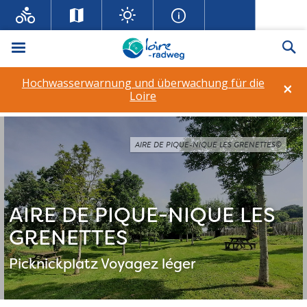
Menü
Su
Hochwasserwarnung und überwachung für die
×
Loire
AIRE DE PIQUE-NIQUE LES GRENETTES©
AIRE DE PIQUE-NIQUE LES
GRENETTES
Picknickplatz
Voyagez léger