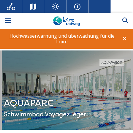
Menü
Su
Hochwasserwarnung und überwachung für die
×
Loire
AQUAPARC©
AQUAPARC
Schwimmbad
Voyagez léger