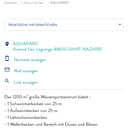
Fil d'ariane
Startseite
Autour de l'eau
AQUAPARC
PRAKTISCHE INFORMATIONEN
AQUAPARC
location_on
Avenue Léo-Lagrange 44600 SAINT-NAZAIRE
smartphone
Nummer anzeigen
mail_outline
Mail anzeigen
search
Link anzeigen
Das 1200 m² große Wassersportzentrum bietet :
- 1 Schwimmerbecken von 25 m
- 1 Aufwärmbecken von 25 m
- 1 Lehrschwimmbecken
- 1 Wellenbecken und Bereich mit Düsen und Blasen