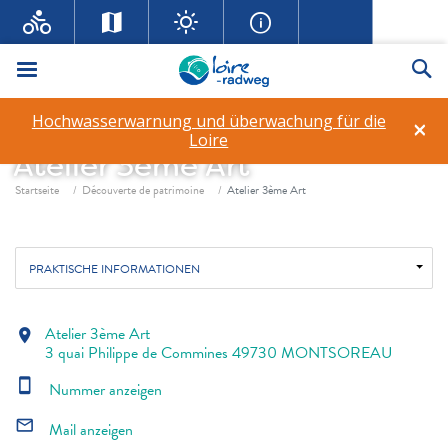
Menü
Su
Hochwasserwarnung und überwachung für die
×
Loire
Atelier 3ème Art
Fil d'ariane
Startseite
Découverte de patrimoine
Atelier 3ème Art
PRAKTISCHE INFORMATIONEN
Atelier 3ème Art
location_on
3 quai Philippe de Commines 49730 MONTSOREAU
smartphone
Nummer anzeigen
mail_outline
Mail anzeigen