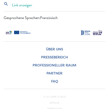
search
Link anzeigen
Gesprochene Sprachen:Französisch
ÜBER UNS
PRESSEBEREICH
PROFESSIONELLER RAUM
PARTNER
FAQ
© LA LOIRE À VÉLO
APSULIS
IMPRESSUM