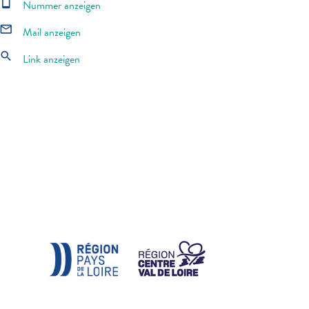
smartphone
Nummer anzeigen
mail_outline
Mail anzeigen
search
Link anzeigen