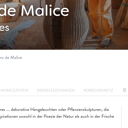
 de Malice
es
ins de Malice
location_on
FNUNGSZEITEN
DIENSTLEISTUNGEN
VERKEHRSNETZ
s ... dekorative Hängeleuchten oder Pflanzenskulpturen, die
pirationen sowohl in der Poesie der Natur als auch in der Frische