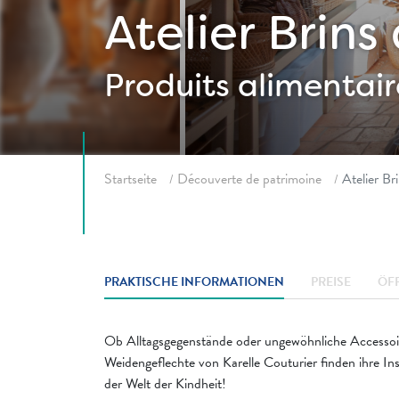
Atelier Brins
Produits alimentair
Fil d'ariane
Startseite
Découverte de patrimoine
Atelier Br
PRAKTISCHE INFORMATIONEN
PREISE
ÖF
Ob Alltagsgegenstände oder ungewöhnliche Accessoire
Weidengeflechte von Karelle Couturier finden ihre Ins
der Welt der Kindheit!