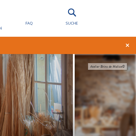
FAQ
SUCHE
N
×
Atelier Brins de Malice©